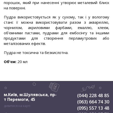
порошок, який при нанесенні утворює металевий блиск
на поверхні.
Пудра використовується як у сухому, так і у вологому
стані: її можна використовувати разом з аквареллю,
чорнилом, акриловими фарбами, емаллю, клеєм,
об'ємними пастами, пудрами для ембосінгу та іншими
продуктами для створення перламутрових або
металізованих ефектів.
Пудра не токсична та безкислотна.
Об'єм:
20 мл
м.Київ, м.Шулявська
,
пр-
(044) 228 48 85
т Перемоги, 45
(063) 664 74 30
дивитися на карті
(095) 557 13 48