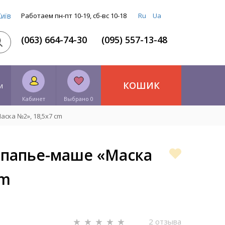
Київ
Работаем пн-пт 10-19, сб-вс 10-18
Ru
Ua
(063) 664-74-30
(095) 557-13-48
КОШИК
и
Кабинет
Выбрано 0
ска №2», 18,5x7 cm
 папье-маше «Маска
cm
2 отзыва