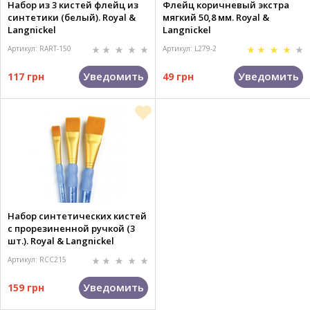
Набор из 3 кистей флейц из
Флейц коричневый экстра
синтетики (белый). Royal &
мягкий 50,8 мм. Royal &
Langnickel
Langnickel
Артикул: RART-150
Артикул: L279-2
Уведомить
Уведомить
117 грн
49 грн
Набор синтетических кистей
с прорезиненной ручкой (3
шт.). Royal & Langnickel
Артикул: RCC215
Уведомить
159 грн