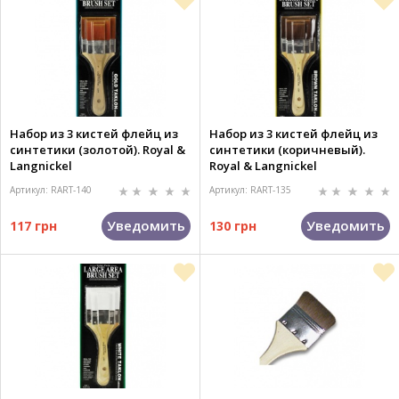
Набор из 3 кистей флейц из
Набор из 3 кистей флейц из
синтетики (золотой). Royal &
синтетики (коричневый).
Langnickel
Royal & Langnickel
Артикул: RART-140
Артикул: RART-135
Уведомить
Уведомить
117 грн
130 грн