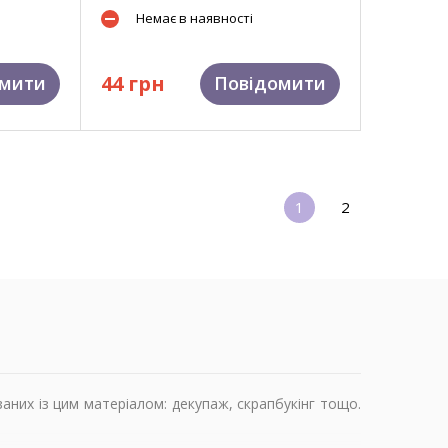
Немає в наявності
44 грн
омити
Повідомити
1
2
аних із цим матеріалом: декупаж, скрапбукінг тощо.