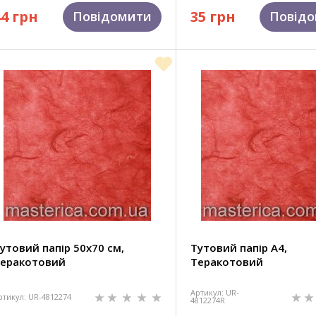
44 грн
35 грн
Повідомити
Повід
утовий папір 50х70 см,
Тутовий папір А4,
еракотовий
Теракотовий
Артикул: UR-
ртикул: UR-4812274
4812274R