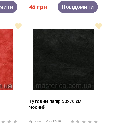
45 грн
омити
Повідомити
Тутовий папір 50х70 см,
Чорний
Артикул: UR-4812290