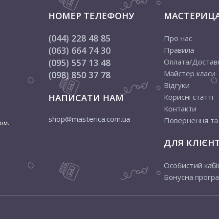
НОМЕР ТЕЛЕФОНУ
МАСТЕРИЦ
Як вибирати
(044) 228 48 85
Про нас
а його може залежати від кількох факторів:
(063) 664 74 30
Правила
(095) 557 13 48
Оплата/Достав
нший за нього).
ш дорогі варіанти мають виражену дерев'яну текстуру).
Майстер класи
(098) 850 37 78
нших прикрас поверхні).
Відгуки
НАПИСАТИ НАМ
Корисні статті
ковими, тому даний фактор не грає ролі.
Контакти
shop@masterica.com.ua
Повернення та
ом.
ДЛЯ КЛІЄНТ
Особистий кабі
Бонусна прогр