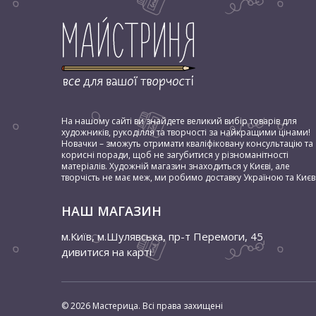
Якщо вам для творчості потрібен тутовий папір, цін
Розмір листа (стандартний А4, більший або ме
Обробка поверхні (якісніші і, відповідно, біль
Наявність декоративних елементів (блиску та і
На нашому сайті ви знайдете великий вибір товарів для
художників, рукоділля та творчості за найкращими цінами!
По товщині листи зазвичай бувають приблизно одна
Новачки – зможуть отримати кваліфіковану консультацію та
корисні поради, щоб не загубитися у різноманітності
матеріалів. Художній магазин знаходиться у Києві, але
творчість не має меж, ми робимо доставку Україною та Києв
НАШ МАГАЗИН
м.Київ, м.Шулявська
,
пр-т Перемоги, 45
дивитися на карті
© 2026 Мастерица. Всі права захищені