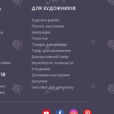
А
ДЛЯ ХУДОЖНИКІВ
Художні фарби
Пензлі, мастихіни
ка
Каліграфія
Полотна
Товари для графіки
Папір для малювання
Декоративний папір
 обмін
Мольберти, планшети,
етюдники
ІВ
Допоміжні матеріали
Декупаж
нет
Заготівлі для декупажу
ама