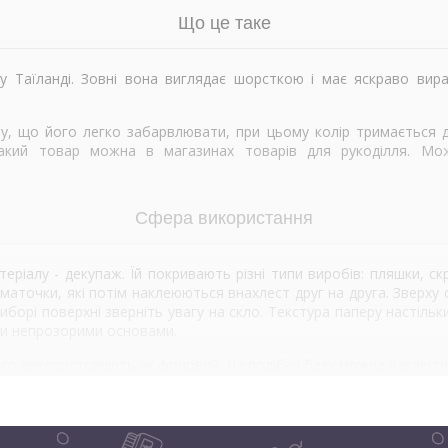
Що це таке
 Таїланді. Зовні вона виглядає шорсткою і має яскраво вира
у, що його легко забарвлювати, при цьому колір тримається д
такий товар можна в магазинах товарів для рукоділля. Можн
Сфера використання
іалу - декупаж. Їй покривають різні типи виробів: пляшки, скри
шматочки, які потім наклеюються внахлест друг на друга. Зверх
иборі поверхні зверніть увагу на скло. Текстура паперу настільк
ми непрозорими основами.
 його використовують як фоновий. На подібну базу можна наклеїт
ру – створення прикрас. Наприклад, ви можете виготовити квіти 
, шпильок, брошів і т.д.