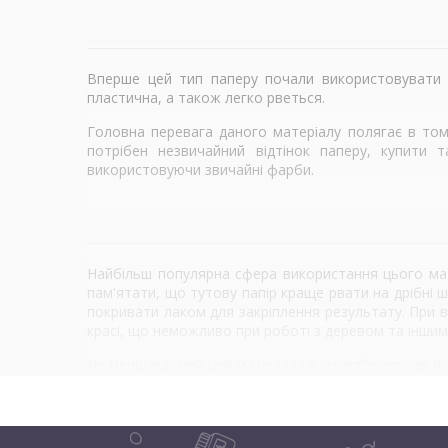
Вперше цей тип паперу почали використовувати у
пластична, а також легко рветься.
Головна перевага даного матеріалу полягає в том
потрібен незвичайний відтінок паперу, купити 
використовуючи звичайні фарби.
Найбільш популярна сфера використання цього матер
пам'ятати, що тутову папір краще рвати на дрібні 
покривати лаком для закріплення результату. При в
красі, що неможливо при роботі з деревом та інши
Не менш відомий цей матеріал і в скрапбукінгу, де
інших канцелярських предметів.
Ще одна сфера використання цього незвичайного папе
використовувати їх як елементи декору для браслетів