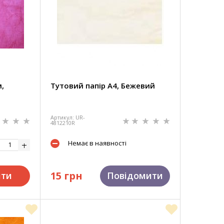
,
Тутовий папір А4, Бежевий
Артикул: UR-
4812210R
Немає в наявності
15 грн
ити
Повідомити