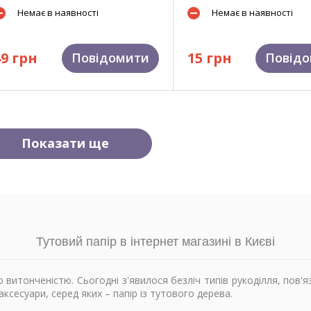
Немає в наявності
Немає в наявності
49 грн
15 грн
Повідомити
Повід
Показати ще
Тутовий папір в інтернет магазині в Києві
итонченістю. Сьогодні з'явилося безліч типів рукоділля, пов'яз
ксесуари, серед яких – папір із тутового дерева.