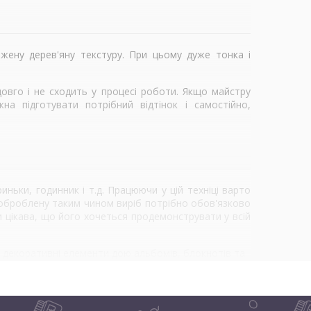
жену дерев'яну текстуру. При цьому дуже тонка і
овго і не сходить у процесі роботи. Якщо майстру
а підготувати потрібний відтінок і самостійно,
ньки, годинник і т.д. Працюючи у цій техніці варто
у оброблену таким чином виріб потрібно обов'язково
и цікава, що його хочеться продемонструвати у всій
и декоративні елементи дою альбомів, блокнотів та
різних форм, відтінків і розмірів і