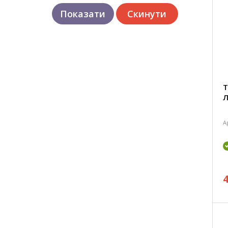
Т
Л
А