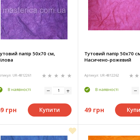
утовий папір 50х70 см,
Тутовий папір 50х70 см
ілова
Насичено-рожевий
ртикул: UR-4812261
Артикул: UR-4812262
В наявності
В наявності
49 грн
49 грн
Купити
Куп