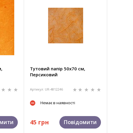
,
Тутовий папір 50х70 см,
Персиковий
Артикул: UR-4812246
Немає в наявності
45 грн
омити
Повідомити