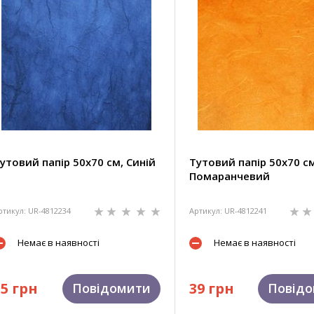
утовий папір 50х70 см, Синій
Тутовий папір 50х70 см
Помаранчевий
ртикул: UR-4812234
Артикул: UR-4812241
Немає в наявності
Немає в наявності
35 грн
39 грн
Повідомити
Повід