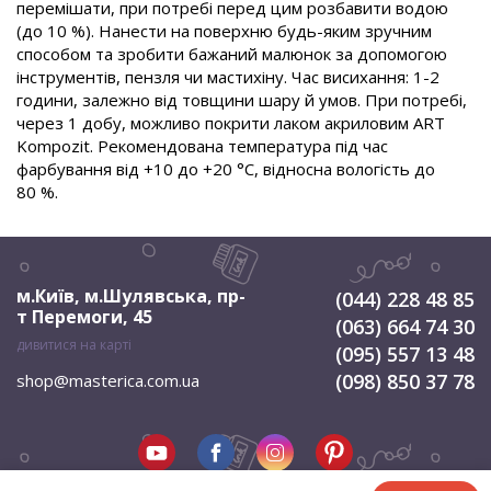
перемішати, при потребі перед цим розбавити водою
(до 10 %). Нанести на поверхню будь-яким зручним
способом та зробити бажаний малюнок за допомогою
інструментів, пензля чи мастихіну. Час висихання: 1-2
години, залежно від товщини шару й умов. При потребі,
через 1 добу, можливо покрити лаком акриловим ART
Kompozit. Рекомендована температура під час
фарбування від +10 до +20 °С, відносна вологість до
80 %.
м.Київ, м.Шулявська
,
пр-
(044) 228 48 85
т Перемоги, 45
(063) 664 74 30
дивитися на карті
(095) 557 13 48
(098) 850 37 78
shop@masterica.com.ua