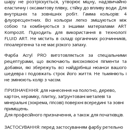
шару не розтріскується, утворює міцну, надзвичайно
еластичну і оксамитову плівку, стійку до впливу води. Для
внутрішніх та зовнішніх робіт. Гамма кольорів: 4
флуоресцентних. Всі кольори легко змішуються між
собою та комбінуються з іншими матеріалами ART
Kompozit. Підходить для використання в технології
FLUID ART. Не містить в складі органічних розчинників,
гіпоалергенна та не має різкого запаху.
Фарба Acryl PRO виготовляється за спеціальними
рецептурами, що включають високоякісні пігменти та
добавки, які збережуть всі найдрібніші нюанси вашого
шедевра і подовжать строк його життя. Не тьмяніють і
не змінюють колір з часом.
ПРИЗНАЧЕННЯ: для нанесення на полотно, дерево,
картон, кераміку, плитку, заґрунтовані металеві та
мінеральні (зокрема, гіпсові) поверхні всередині та зовні
приміщень.
Для професійного призначення, а також для початківців.
ЗАСТОСУВАННЯ: перед застосуванням фарбу ретельно