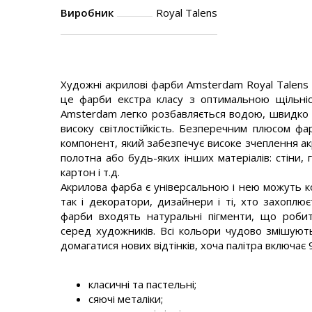
Виробник
Royal Talens
Художні акрилові фарби Amsterdam Royal Talens 
це фарби екстра класу з оптимальною щільніс
Amsterdam легко розбавляється водою, швидко с
високу світлостійкість. Безперечним плюсом ф
компонент, який забезпечує високе зчеплення а
полотна або будь-яких інших матеріалів: стіни, г
картон і т.д.
Акрилова фарба є універсальною і нею можуть к
так і декоратори, дизайнери і ті, хто захоплює
фарби входять натуральні пігменти, що роби
серед художників. Всі кольори чудово змішуют
домагатися нових відтінків, хоча палітра включає 
класичні та пастельні;
сяючі металіки;