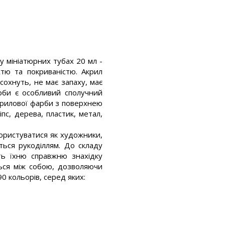
у мініатюрних тубах 20 мл -
тю та покриваністю. Акрил
охнуть, не має запаху, має
арби є особливий сполучний
крилової фарби з поверхнею
іпс, дерева, пластик, метал,
ористуватися як художники,
ться рукоділлям. До складу
ть їхню справжню знахідку
ься між собою, дозволяючи
90 кольорів, серед яких: