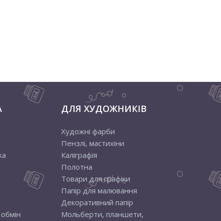
А
ДЛЯ ХУДОЖНИКІВ
Художні фарби
Пензлі, мастихіни
ка
Каліграфія
Полотна
Товари для графіки
Папір для малювання
Декоративний папір
 обмін
Мольберти, планшети,