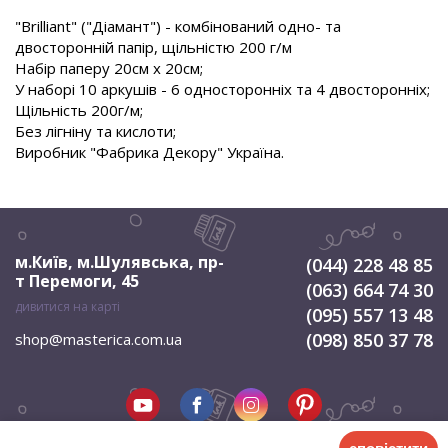
"Brilliant" ("Діамант") - комбінований одно- та
двосторонній папір, щільністю 200 г/м
Набір паперу 20см х 20см;
У наборі 10 аркушів - 6 односторонніх та 4 двосторонніх;
Щільність 200г/м;
Без лігніну та кислоти;
Виробник "Фабрика Декору" Україна.
м.Київ, м.Шулявська
,
пр-
(044) 228 48 85
т Перемоги, 45
(063) 664 74 30
дивитися на карті
(095) 557 13 48
(098) 850 37 78
shop@masterica.com.ua