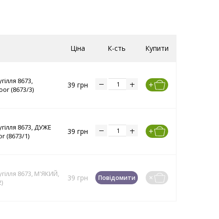
Ціна
К-сть
Купити
гілля 8673,
39 грн
or (8673/3)
угілля 8673, ДУЖЕ
39 грн
r (8673/1)
гілля 8673, М'ЯКИЙ,
39 грн
Повідомити
)