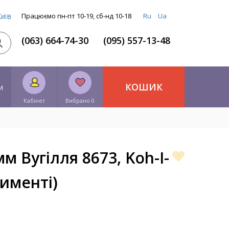
Київ
Працюємо пн-пт 10-19, сб-нд 10-18
Ru
Ua
(063) 664-74-30
(095) 557-13-48
КОШИК
и
Кабінет
Вибрано 0
м Вугілля 8673, Koh-I-
тименті)