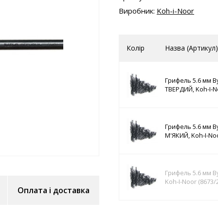
Виробник:
Koh-i-Noor
Колір
Назва (Артикул)
Грифель 5.6 мм Ву
ТВЕРДИЙ, Koh-I-No
Грифель 5.6 мм В
М'ЯКИЙ, Koh-I-Noo
Грифель 5.6 мм Ву
Koh-I-Noor (8673/2
Оплата і доставка