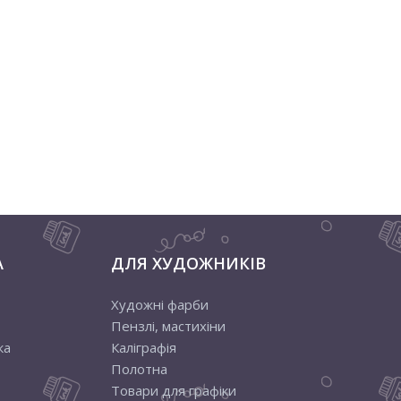
А
ДЛЯ ХУДОЖНИКІВ
Художні фарби
Пензлі, мастихіни
ка
Каліграфія
Полотна
Товари для графіки