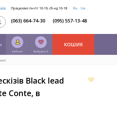
Київ
Працюємо пн-пт 10-19, сб-нд 10-18
Ru
Ua
(063) 664-74-30
(095) 557-13-48
КОШИК
и
Кабінет
Вибрано 0
енті
скізів Black lead
te Conte, в