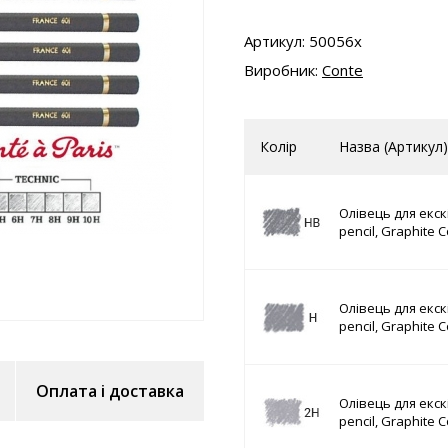
Артикул: 50056x
Виробник:
Conte
Колір
Назва (Артикул)
Олівець для екскі
pencil, Graphite C
Олівець для екскі
pencil, Graphite C
Оплата і доставка
Олівець для екскі
pencil, Graphite C