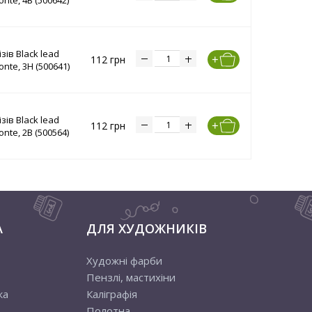
onte, 4B (500642)
зів Black lead
112 грн
onte, 3H (500641)
зів Black lead
112 грн
onte, 2B (500564)
А
ДЛЯ ХУДОЖНИКІВ
Художні фарби
Пензлі, мастихіни
ка
Каліграфія
Полотна