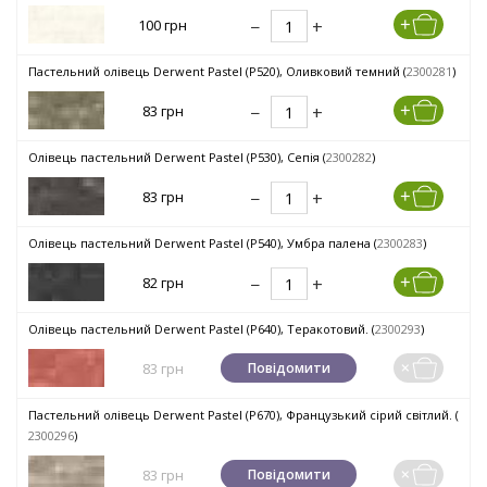
100 грн
Пастельний олівець Derwent Pastel (P520), Оливковий темний (
2300281
)
83 грн
Олівець пастельний Derwent Pastel (P530), Сепія (
2300282
)
83 грн
Олівець пастельний Derwent Pastel (P540), Умбра палена (
2300283
)
82 грн
Олівець пастельний Derwent Pastel (P640), Теракотовий. (
2300293
)
83 грн
Повідомити
Пастельний олівець Derwent Pastel (P670), Французький сірий світлий. (
2300296
)
83 грн
Повідомити