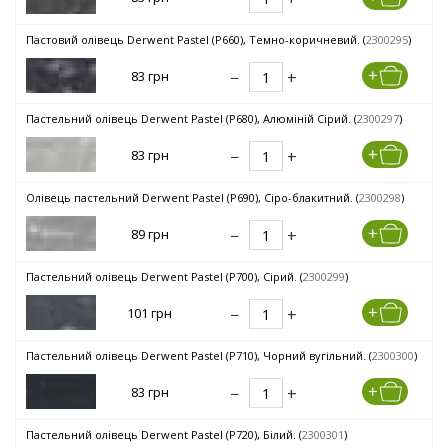
Пастовий олівець Derwent Pastel (P660), Темно-коричневий. (
2300295
)
83 грн
Пастельний олівець Derwent Pastel (P680), Алюміній Сірий. (
2300297
)
83 грн
Олівець пастельний Derwent Pastel (P690), Сіро-блакитний. (
2300298
)
89 грн
Пастельний олівець Derwent Pastel (P700), Сірий. (
2300299
)
101 грн
Пастельний олівець Derwent Pastel (P710), Чорний вугільний. (
2300300
)
83 грн
Пастельний олівець Derwent Pastel (P720), Білий. (
2300301
)