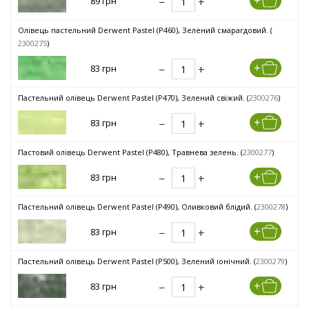
89 грн
Олівець пастельний Derwent Pastel (P460), Зелений смарагдовий. (
2300275
)
83 грн
Пастельний олівець Derwent Pastel (P470), Зелений свіжий. (
2300276
)
83 грн
Пастовий олівець Derwent Pastel (P480), Травнева зелень. (
2300277
)
83 грн
Пастельний олівець Derwent Pastel (P490), Оливковий блідий. (
2300278
)
83 грн
Пастельний олівець Derwent Pastel (P500), Зелений іонічний. (
2300279
)
83 грн