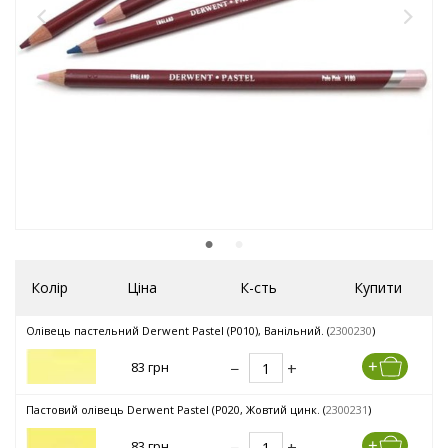
Колір
Ціна
К-сть
Купити
Олівець пастельний Derwent Pastel (P010), Ванільний. (
2300230
)
83 грн
Пастовий олівець Derwent Pastel (P020, Жовтий цинк. (
2300231
)
83 грн