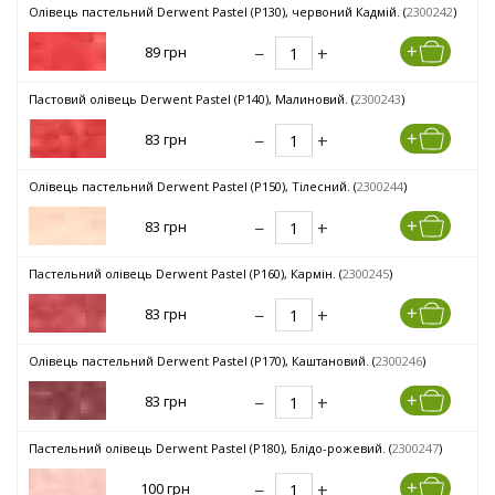
Олівець пастельний Derwent Pastel (P130), червоний Кадмій. (
2300242
)
89 грн
Пастовий олівець Derwent Pastel (P140), Малиновий. (
2300243
)
83 грн
Олівець пастельний Derwent Pastel (P150), Тілесний. (
2300244
)
83 грн
Пастельний олівець Derwent Pastel (P160), Кармін. (
2300245
)
83 грн
Олівець пастельний Derwent Pastel (P170), Каштановий. (
2300246
)
83 грн
Пастельний олівець Derwent Pastel (P180), Блідо-рожевий. (
2300247
)
100 грн