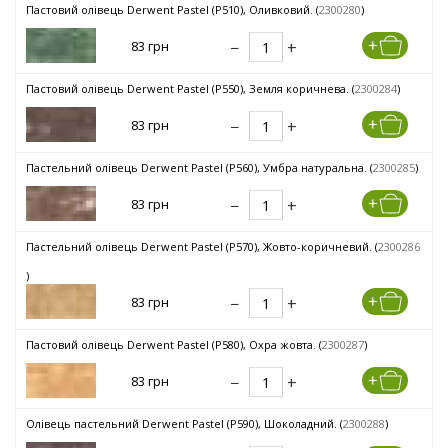
Пастовий олівець Derwent Pastel (P510), Оливковий. (
2300280
)
83 грн
Пастовий олівець Derwent Pastel (P550), Земля коричнева. (
2300284
)
83 грн
Пастельний олівець Derwent Pastel (P560), Умбра натуральна. (
2300285
)
83 грн
Пастельний олівець Derwent Pastel (P570), Жовто-коричневий. (
2300286
)
83 грн
Пастовий олівець Derwent Pastel (P580), Охра жовта. (
2300287
)
83 грн
Олівець пастельний Derwent Pastel (P590), Шоколадний. (
2300288
)