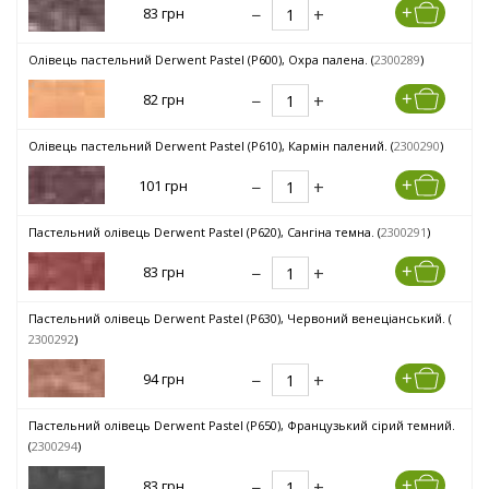
83 грн
Олівець пастельний Derwent Pastel (P600), Охра палена. (
2300289
)
82 грн
Олівець пастельний Derwent Pastel (P610), Кармін палений. (
2300290
)
101 грн
Пастельний олівець Derwent Pastel (P620), Сангіна темна. (
2300291
)
83 грн
Пастельний олівець Derwent Pastel (P630), Червоний венеціанський. (
2300292
)
94 грн
Пастельний олівець Derwent Pastel (P650), Французький сірий темний.
(
2300294
)
83 грн