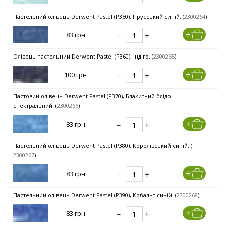
Пастельний олівець Derwent Pastel (P350), Прусський синій. (
2300264
)
83 грн
Олівець пастельний Derwent Pastel (P360), Індіго. (
2300265
)
100 грн
Пастовий олівець Derwent Pastel (P370), Блакитний блідо-
спектральний. (
2300266
)
83 грн
Пастельний олівець Derwent Pastel (P380), Королівський синій. (
2300267
)
83 грн
Пастельний олівець Derwent Pastel (P390), Кобальт синій. (
2300268
)
83 грн