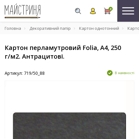
0
Головна
Декоративний папір
Картон однотонний
Картон
Картон перламутровий Folia, А4, 250
г/м2. Антрацитові.
Артикул: 719/50_88
В наявності