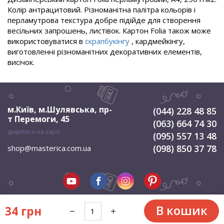
Колір антрацитовий. Різноманітна палітра кольорів і
перламутрова текстура добре підійде для створення
весільних запрошень, листівок. Картон Folia також може
використовуватися в
скрапбукінгу
, кардмейкінгу,
виготовленні різноманітних декоративних елементів,
висічок.
м.Київ, м.Шулявська
,
пр-
(044) 228 48 85
т Перемоги, 45
(063) 664 74 30
дивитися на карті
(095) 557 13 48
(098) 850 37 78
shop@masterica.com.ua
В кошик
34 грн
© 2026 Мастерица. Всі права захищені