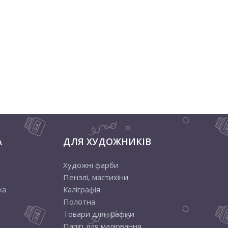
А
ДЛЯ ХУДОЖНИКІВ
Художні фарби
Пензлі, мастихіни
ка
Каліграфія
Полотна
Товари для графіки
Папір для малювання