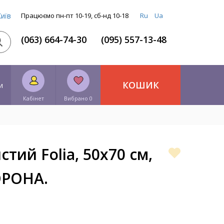
Київ
Працюємо пн-пт 10-19, сб-нд 10-18
Ru
Ua
(063) 664-74-30
(095) 557-13-48
КОШИК
и
Кабінет
Вибрано 0
тий Folia, 50х70 см,
ОРОНА.