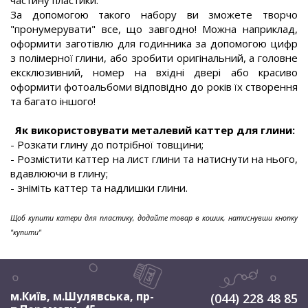
частину пластики.
За допомогою такого набору ви зможете творчо
"пронумерувати" все, що завгодно! Можна наприклад,
оформити заготівлю для годинника за допомогою цифр
з полімерної глини, або зробити оригінальний, а головне
ексклюзивний, номер на вхідні двері або красиво
оформити фотоальбоми відповідно до років їх створення
та багато іншого!
.
.
Як використовувати металевий каттер для глини:
- Розкати глину до потрібної товщини;
- Розмістити каттер на лист глини та натиснути на нього,
вдавлюючи в глину;
- зніміть каттер та надлишки глини.
.
Щоб купити катери для пластику, додайте товар в кошик, натиснувши кнопку
"купити"
м.Київ, м.Шулявська
,
пр-
(044) 228 48 85