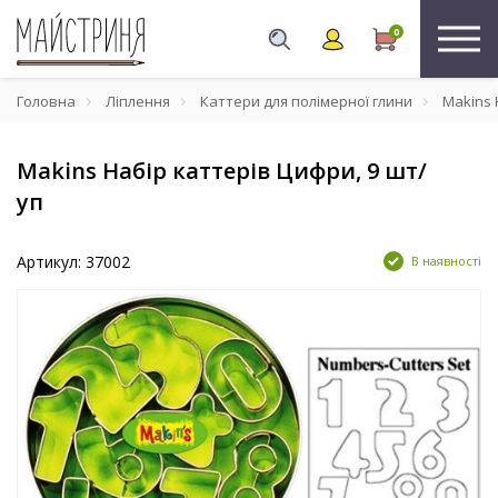
0
Головна
Ліплення
Каттери для полімерної глини
Makins 
Makins Набір каттерів Цифри, 9 шт/
уп
Артикул: 37002
В наявності