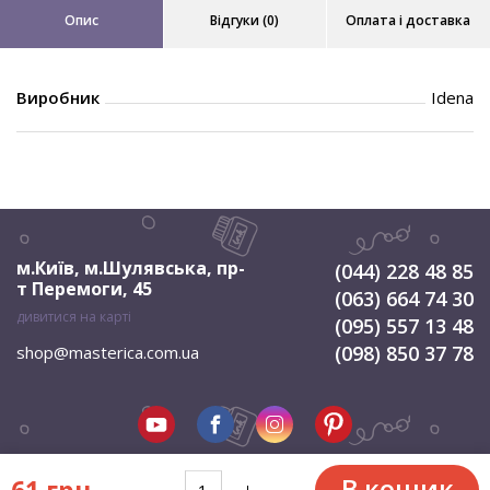
Опис
Відгуки (0)
Оплата і доставка
Виробник
Idena
м.Київ, м.Шулявська
,
пр-
(044) 228 48 85
т Перемоги, 45
(063) 664 74 30
дивитися на карті
(095) 557 13 48
(098) 850 37 78
shop@masterica.com.ua
В кошик
61 грн