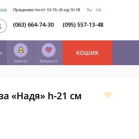
Київ
Працюємо пн-пт 10-19, сб-нд 10-18
Ru
Ua
(063) 664-74-30
(095) 557-13-48
КОШИК
и
Кабінет
Вибрано 0
за «Надя» h-21 см