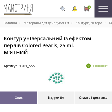
0
Головна
Матеріали для декорування
Контури, глітера
Ко
Контур універсальний із ефектом
перлів Colored Pearls, 25 ml.
М'ЯТНИЙ
Артикул: 1201_555
В наявності
Опис
Відгуки (0)
Оплата і доставка