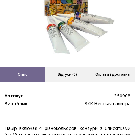
Опис
Відгуки (0)
Оплата і доставка
Артикул
350908
Виробник
ЗХК Невская палитра
Набір включає 4 різнокольорові контури з блискітками
(по 18 мл) для малювання по склу, кераміці, а також іншим