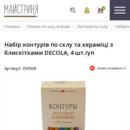
0
Головна
Розпис по склу, вітражі
Контури по склу
Набір ко
Набір контурів по склу та кераміці з
блискітками DECOLA, 4 шт./уп
Артикул: 350908
немає в наявності