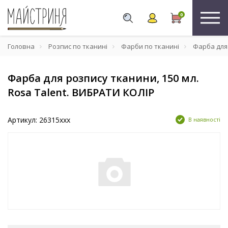
0
Головна
Розпис по тканині
Фарби по тканині
Фарба для 
Фарба для розпису тканини, 150 мл.
Rosa Talent. ВИБРАТИ КОЛІР
Артикул: 26315xxx
В наявності