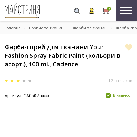
0
Головна
Розпис по тканині
Фарби по тканині
Фарба-спрей
Фарба-спрей для тканини Your
Fashion Spray Fabric Paint (кольори в
асорт.), 100 ml., Cadence
12 отзывов
Артикул: CA0507_xxxx
В наявності