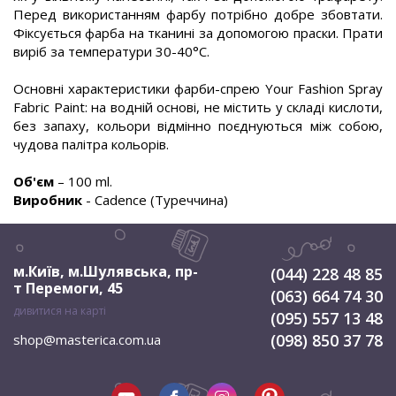
Перед використанням фарбу потрібно добре збовтати.
Фіксується фарба на тканині за допомогою праски. Прати
виріб за температури 30-40°С.
Основні характеристики фарби-спрею Your Fashion Spray
Fabric Paint: на водній основі, не містить у складі кислоти,
без запаху, кольори відмінно поєднуються між собою,
чудова палітра кольорів.
Об'єм
– 100 ml.
Виробник
- Cadence (Туреччина)
м.Київ, м.Шулявська
,
пр-
(044) 228 48 85
т Перемоги, 45
(063) 664 74 30
дивитися на карті
(095) 557 13 48
(098) 850 37 78
shop@masterica.com.ua