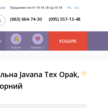
Київ
Працюємо пн-пт 10-19, сб-нд 10-18
Ru
Ua
(063) 664-74-30
(095) 557-13-48
КОШИК
и
Кабінет
Вибрано 0
льна Javana Tex Opak,
чорний