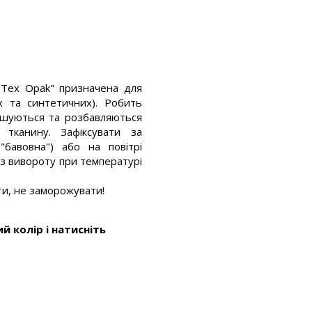
a Tex Opak" призначена для
х та синтетичних). Робить
ішуються та розбавляються
тканину. Зафіксувати за
бавовна") або на повітрі
 (з вивороту при температурі
ти, не заморожувати!
й колір і натисніть