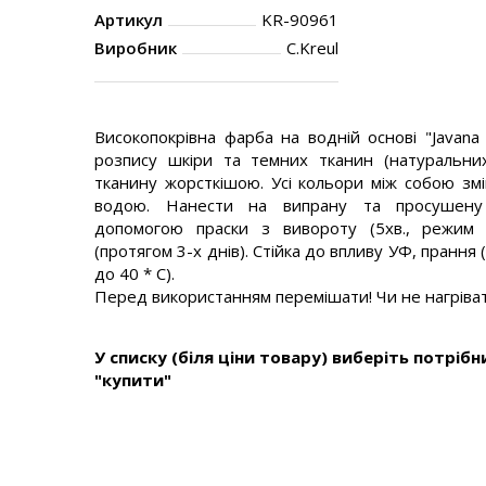
Артикул
KR-90961
Виробник
C.Kreul
Високопокрівна фарба на водній основі "Javan
розпису шкіри та темних тканин (натуральни
тканину жорсткішою. Усі кольори між собою зм
водою. Нанести на випрану та просушену 
допомогою праски з вивороту (5хв., режим "
(протягом 3-х днів). Стійка до впливу УФ, прання
до 40 * С).
Перед використанням перемішати! Чи не нагріва
У списку (біля ціни товару) виберіть потрібни
"купити"