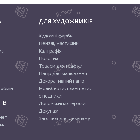
А
ДЛЯ ХУДОЖНИКІВ
Художні фарби
Пензлі, мастихіни
ка
Каліграфія
Полотна
Товари для графіки
Папір для малювання
Декоративний папір
 обмін
Мольберти, планшети,
етюдники
ІВ
Допоміжні матеріали
Декупаж
нет
Заготівлі для декупажу
ама