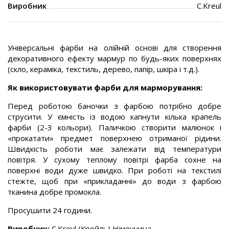
Виробник
C.Kreul
Універсальні фарби на олійній основі для створення
декоративного ефекту мармур по будь-яких поверхнях
(скло, кераміка, текстиль, дерево, папір, шкіра і т.д.).
Як використовувати фарби для марморування:
Перед роботою баночки з фарбою потрібно добре
струсити. У ємність із водою капнути кілька крапель
фарби (2-3 кольори). Паличкою створити малюнок і
«прокатати» предмет поверхнею отриманої рідини.
Швидкість роботи має залежати від температури
повітря. У сухому теплому повітрі фарба сохне на
поверхні води дуже швидко. При роботі на текстилі
стежте, щоб при «прикладанні» до води з фарбою
тканина добре промокла.
Просушити 24 години.
Виробник:
С.Kreul (Кройль) Німеччина