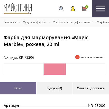
0
Головна
Художні фарби
Фарби зі спецефектами
Фарба д
Фарба для марморування «Magic
Marble», рожева, 20 ml
Артикул: KR-73206
немає в наявності
Опис
Відгуки (0)
Оплата і доставка
Артикул
KR-73206