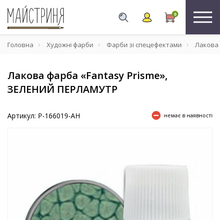
0
Головна
Художні фарби
Фарби зі спецефектами
Лакова 
Лакова фарба «Fantasy Prisme»,
ЗЕЛЕНИЙ ПЕРЛАМУТР
Артикул: P-166019-AH
немає в наявності