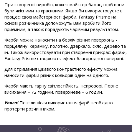
При створенні виробів, кожен майстер бажає, щоб вони
були якісними та красивими. Якщо Ви використовуєте в
процесі своєї майстерності фарби, Fantasy Prisme на
основі розчинника допоможуть Вам зробити його
приємним, а також порадують чарівним результатом.
Фарби можна наносити на безліч різних поверхонь -
порцеляну, кераміку, полотно, дзеркало, скло, дерево та
ін. Також використовувати при створенні прикрас: фарби,
Fantasy Prisme створюють ефект благородної поверхні.
Для отримання цікавого контрастного ефекту можна
наносити фарби різних кольорів один на одного.
Фарби мають гарну світлостійкість, непрозорі. Повне
висихання – 72 години, поверхневе – 6 годин.
Увага!
Пензли після використання фарб необхідно
протерти розчинником.