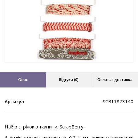
Опис
Відгуки (0)
Оплата і доставка
Артикул
SCB11873140
Набір стрічок з тканини, ScrapBerry.
6 видів стрічок завтовшки 0,3-1 см, використовуються