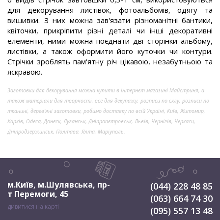
для декорування листівок, фотоальбомів, одягу та
вишивки. З них можна зав'язати різноманітні бантики,
квіточки, прикріпити різні деталі чи інші декоративні
елементи, ними можна поєднати дві сторінки альбому,
листівки, а також оформити його куточки чи контури.
Стрічки зроблять пам'ятну річ цікавою, незабутньою та
яскравою.
Заготовки для декорування можна купити в інтернет магазині Майстриня, а
також матеріали для творчості, все для декупажу, розписи по склу, розписи по
тканині, дерев'яні заготовки, робимо доставку по всій Україні, Київ, Житомир,
Харків, Одеса, Донеск, Луганськ, Дніпропетровськ, Львів, Чернігів, Черкаси,
Дніпродзержинськ, Полтава, Ялта, Маріуполь.
м.Київ, м.Шулявська
,
пр-
(044) 228 48 85
т Перемоги, 45
(063) 664 74 30
дивитися на карті
(095) 557 13 48