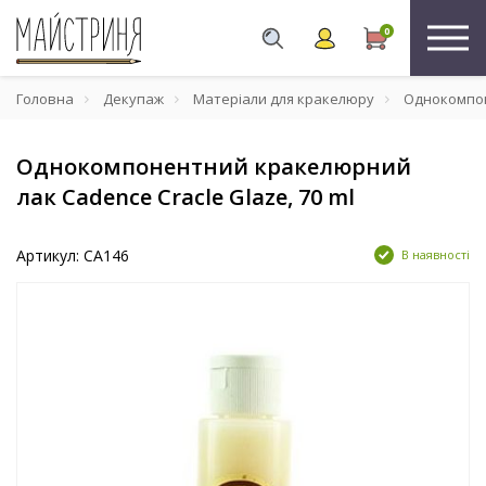
0
Головна
Декупаж
Матеріали для кракелюру
Однокомпоне
Однокомпонентний кракелюрний
лак Cadence Cracle Glaze, 70 ml
Артикул: CA146
В наявності