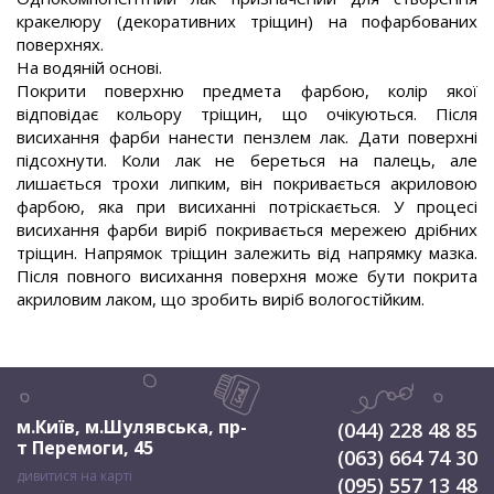
кракелюру (декоративних тріщин) на пофарбованих
поверхнях.
На водяній основі.
Покрити поверхню предмета фарбою, колір якої
відповідає кольору тріщин, що очікуються. Після
висихання фарби нанести пензлем лак. Дати поверхні
підсохнути. Коли лак не береться на палець, але
лишається трохи липким, він покривається акриловою
фарбою, яка при висиханні потріскається. У процесі
висихання фарби виріб покривається мережею дрібних
тріщин. Напрямок тріщин залежить від напрямку мазка.
Після повного висихання поверхня може бути покрита
акриловим лаком, що зробить виріб вологостійким.
м.Київ, м.Шулявська
,
пр-
(044) 228 48 85
т Перемоги, 45
(063) 664 74 30
дивитися на карті
(095) 557 13 48