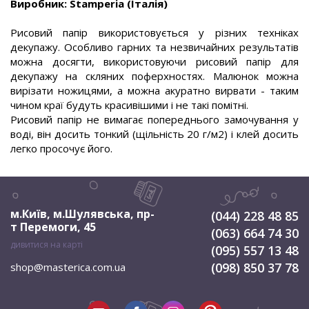
Виробник: Stamperia (Італія)
.
Рисовий папір використовується у різних техніках
декупажу. Особливо гарних та незвичайних результатів
можна досягти, використовуючи рисовий папір для
декупажу на скляних поферхностях. Малюнок можна
вирізати ножицями, а можна акуратно вирвати - таким
чином краї будуть красивішими і не такі помітні.
Рисовий папір не вимагає попереднього замочування у
воді, він досить тонкий (щільність 20 г/м2) і клей досить
легко просочує його.
м.Київ, м.Шулявська
,
пр-
(044) 228 48 85
т Перемоги, 45
(063) 664 74 30
дивитися на карті
(095) 557 13 48
(098) 850 37 78
shop@masterica.com.ua