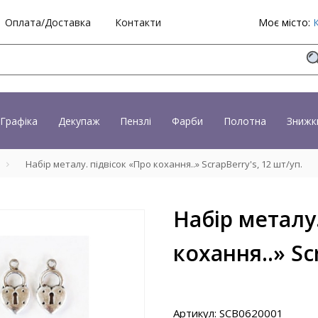
Оплата/Доставка
Контакти
Моє місто:
Графіка
Декупаж
Пензлі
Фарби
Полотна
Знижк
Набір металу. підвісок «Про кохання..» ScrapBerry's, 12 шт/уп.
Набір металу.
кохання..» Sc
Артикул: SCB0620001