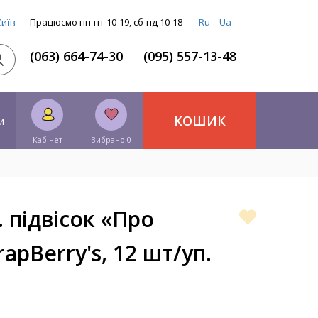
Київ
Працюємо пн-пт 10-19, сб-нд 10-18
Ru
Ua
(063) 664-74-30
(095) 557-13-48
КОШИК
и
Кабінет
Вибрано 0
 підвісок «Про
rapBerry's, 12 шт/уп.