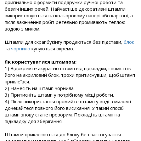
оригінально оформити подарунки ручної роботи та
безліч інших речей. Найчастіше декоративні штампи
використовуються на кольоровому папері або картоні, а
після закінчення робіт ретельно промивають теплою
водою з милом.
Штампи для скрапбукінгу продаються без підстави,
блок
та
чорнило
купуються окремо.
Як користуватися штампом:
1) Відокремте акуратно штамп від підкладки, і помістіть
його на акриловий блок, трохи притиснувши, щоб штамп
приклеївся.
2) Нанесіть на штамп чорнила.
3) Притисніть штамп у потрібному місці роботи.
4) Після використання промийте штамп у воді з милом і
дочекайтеся повного його висихання. У такий спосіб
штамп знову стане прозорим. Покладіть штамп на
підкладку для зберігання.
Штампи приклеюються до блоку без застосування