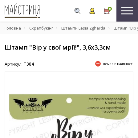
0
Головна
Скрапбукінг
Штампи Lesia Zgharda
Штамп "Вір у 
Штамп "Вір у свої мрії!", 3,6х3,3см
Артикул: T384
немає в наявності