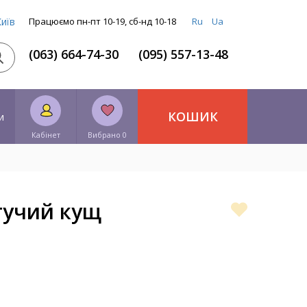
Київ
Працюємо пн-пт 10-19, сб-нд 10-18
Ru
Ua
(063) 664-74-30
(095) 557-13-48
КОШИК
и
Кабінет
Вибрано 0
тучий кущ