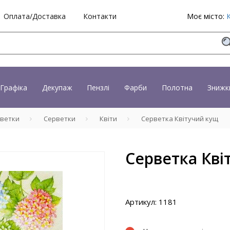
Оплата/Доставка
Контакти
Моє місто:
Графіка
Декупаж
Пензлі
Фарби
Полотна
Знижк
рветки
Серветки
Квіти
Серветка Квітучий кущ
Серветка Кві
Артикул: 1181