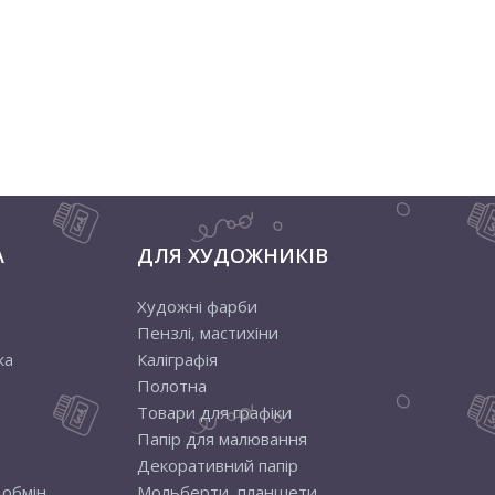
А
ДЛЯ ХУДОЖНИКІВ
Художні фарби
Пензлі, мастихіни
ка
Каліграфія
Полотна
Товари для графіки
Папір для малювання
Декоративний папір
 обмін
Мольберти, планшети,