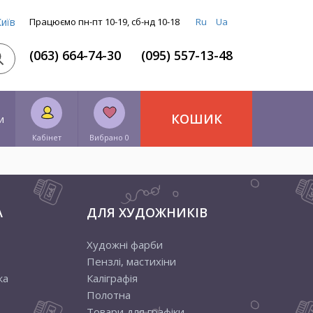
Київ
Працюємо пн-пт 10-19, сб-нд 10-18
Ru
Ua
(063) 664-74-30
(095) 557-13-48
КОШИК
и
Кабінет
Вибрано 0
А
ДЛЯ ХУДОЖНИКІВ
Художні фарби
Пензлі, мастихіни
ка
Каліграфія
Полотна
Товари для графіки