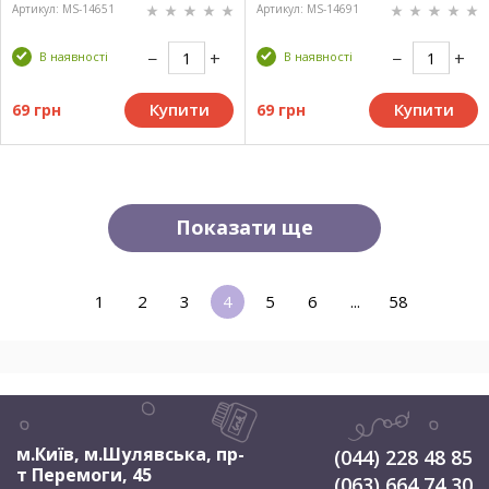
Артикул: MS-14651
Артикул: MS-14691
В наявності
В наявності
Купити
Купити
69 грн
69 грн
Показати ще
1
2
3
4
5
6
...
58
м.Київ, м.Шулявська
,
пр-
(044) 228 48 85
т Перемоги, 45
(063) 664 74 30