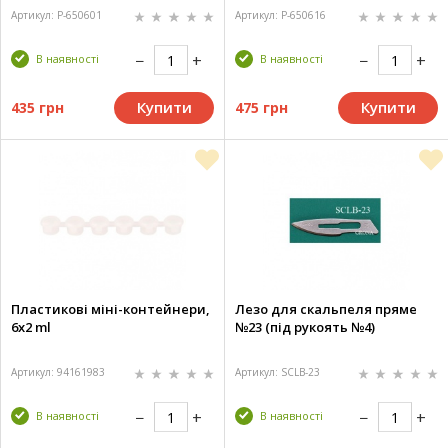
Артикул: P-650601
Артикул: P-650616
В наявності
В наявності
Купити
Купити
435 грн
475 грн
Пластикові міні-контейнери,
Лезо для скальпеля пряме
6х2 ml
№23 (під рукоять №4)
Артикул: 94161983
Артикул: SCLB-23
В наявності
В наявності