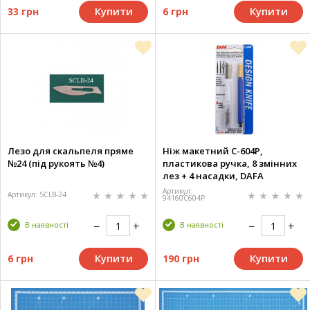
Купити
Купити
33 грн
6 грн
Лезо для скальпеля пряме
Ніж макетний C-604Р,
№24 (під рукоять №4)
пластикова ручка, 8 змінних
лез + 4 насадки, DAFA
Артикул:
Артикул: SCLB-24
94160C604P
В наявності
В наявності
Купити
Купити
6 грн
190 грн