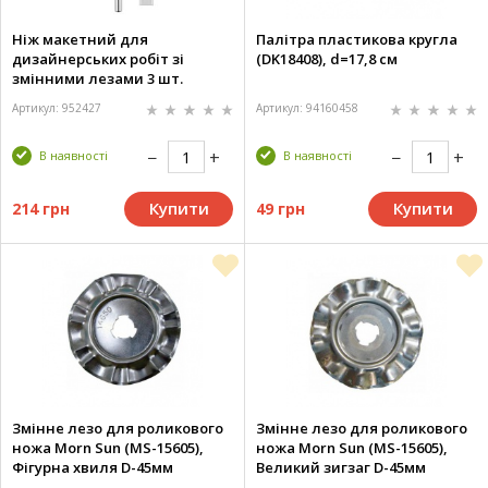
Ніж макетний для
Палітра пластикова кругла
дизайнерських робіт зі
(DK18408), d=17,8 см
змінними лезами 3 шт.
Артикул: 952427
Артикул: 94160458
В наявності
В наявності
Купити
Купити
214 грн
49 грн
Змінне лезо для роликового
Змінне лезо для роликового
ножа Morn Sun (MS-15605),
ножа Morn Sun (MS-15605),
Фігурна хвиля D-45мм
Великий зигзаг D-45мм