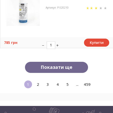
Артикул: P-520210
Купити
785 грн
Показати ще
1
2
3
4
5
...
459