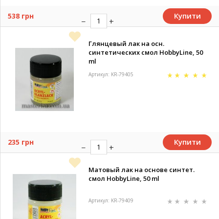
Купити
538 грн
Глянцевый лак на осн.
синтетических смол HobbyLine, 50
ml
Артикул: KR-79405
Купити
235 грн
Mатовый лак на основе синтет.
смол HobbyLine, 50 ml
Артикул: KR-79409