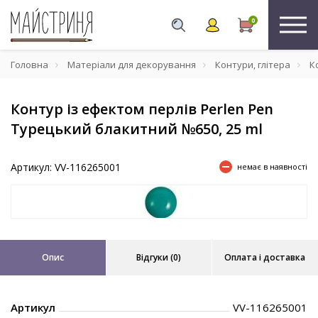
0
Головна
Матеріали для декорування
Контури, глітера
Ко
Контур із ефектом перлів Perlen Pen
Турецький блакитний №650, 25 ml
Артикул: VV-116265001
немає в наявності
Опис
Відгуки (0)
Оплата і доставка
Артикул
VV-116265001