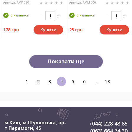
Артикул: AMK-020
Артикул: AMM-006
В наявності
В наявності
Купити
Купити
178 грн
25 грн
Показати ще
1
2
3
4
5
6
...
18
м.Київ, м.Шулявська
,
пр-
(044) 228 48 85
т Перемоги, 45
(063) 664 74 30