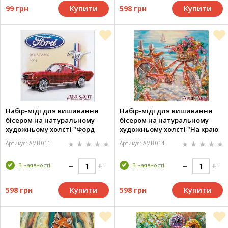
Купити
Купити
99 грн
598 грн
Набір-міді для вишивання
Набір-міді для вишивання
бісером на натуральному
бісером на натуральному
художньому холсті "Форд
художньому холсті "На краю
Мустанг 1967" (20х20 см)
блакиті" (20х20см)
Артикул: AMB-011
Артикул: AMB-014
В наявності
В наявності
Купити
Купити
598 грн
598 грн