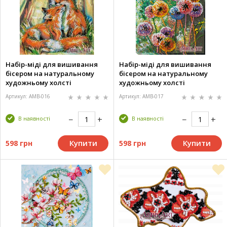
Набір-міді для вишивання
Набір-міді для вишивання
бісером на натуральному
бісером на натуральному
художньому холсті
художньому холсті
"Лисички" (20х20 см)
«Різнокольорові кулі»
Артикул: AMB-016
Артикул: AMB-017
В наявності
В наявності
Купити
Купити
598 грн
598 грн