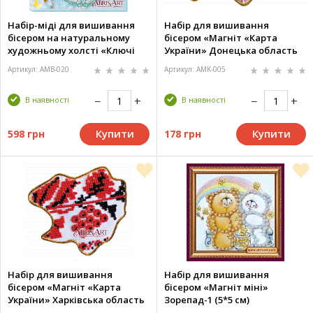
Набір-міді для вишивання
Набір для вишивання
бісером на натуральному
бісером «Магніт «Карта
художньому холсті «Ключі
України» Донецька область
від весни» (20*20 см)
(11*7.4 см)»
Артикул: AMB-020
Артикул: AMK-005
В наявності
В наявності
Купити
Купити
598 грн
178 грн
Набір для вишивання
Набір для вишивання
бісером «Магніт «Карта
бісером «Магніт міні»
України» Харківська область
Зорепад-1 (5*5 см)
(9.4*8.1 см)»