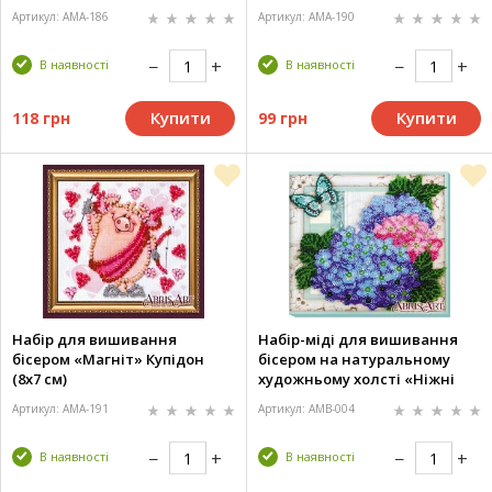
Артикул: AMA-186
Артикул: AMA-190
В наявності
В наявності
Купити
Купити
118 грн
99 грн
Набір для вишивання
Набір-міді для вишивання
бісером «Магніт» Купідон
бісером на натуральному
(8х7 см)
художньому холсті «Ніжні
гортензії» (20х20 см)
Артикул: AMA-191
Артикул: AMB-004
В наявності
В наявності