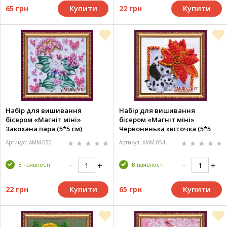
Купити
Купити
65 грн
22 грн
Набір для вишивання
Набір для вишивання
бісером «Магніт міні»
бісером «Магніт міні»
Закохана пара (5*5 см)
Червоненька квіточка (5*5
см)
Артикул: AMM-050
Артикул: AMM-054
В наявності
В наявності
Купити
Купити
22 грн
65 грн