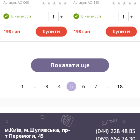
Артикул: AO-068
Артикул: AO-115
В наявності
В наявності
Купити
Купити
198 грн
198 грн
Показати ще
1
...
3
4
5
6
7
...
18
м.Київ, м.Шулявська
,
пр-
(044) 228 48 85
т Перемоги, 45
(063) 664 74 30