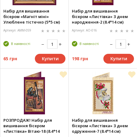
Набір для вишивання
Набір для вишивання
бісером «Магніт міні»
бісером «Листівка» З днем
Улюблене тістечко (5*5 см)
народження-2 (8.4*14 см)
Артикул: AMM-059
Артикул: AO-016
В наявності
В наявності
Купити
Купити
65 грн
198 грн
РОЗПРОДАЖ! Набір для
Набір для вишивання
вишивання бісером
бісером «Листівка» З днем
«Листівка» Вітаю-18 (8.4*14
одруження-7 (8.4*14 см)
см)