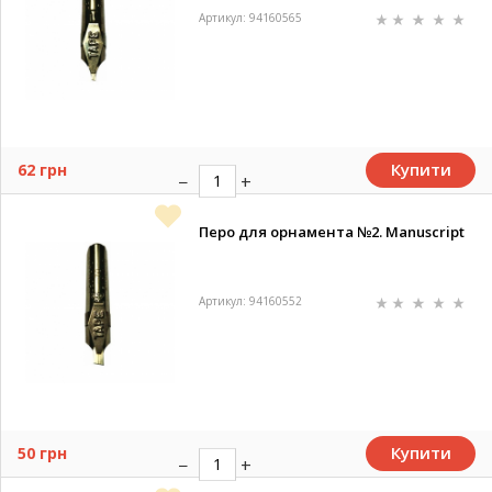
Артикул: 94160565
Купити
62 грн
Перо для орнамента №2. Manuscript
Артикул: 94160552
Купити
50 грн