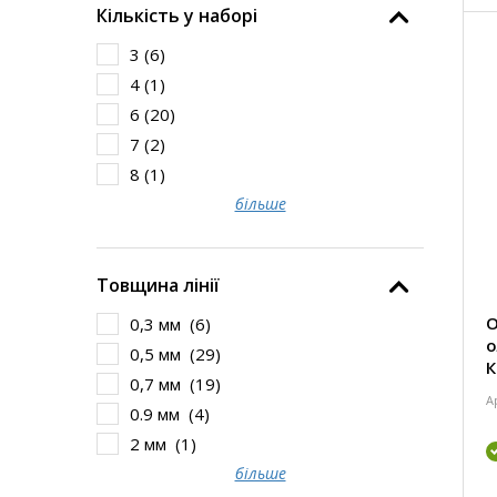
Кількість у наборі
3 (
6
)
4 (
1
)
6 (
20
)
7 (
2
)
8 (
1
)
більше
Товщина лінії
О
0,3 мм (
6
)
о
0,5 мм (
29
)
К
0,7 мм (
19
)
А
0.9 мм (
4
)
2 мм (
1
)
більше