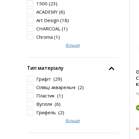
1500 (
23
)
ACADEMY (
6
)
Art Design (
18
)
CHARCOAL (
1
)
Chroma (
1
)
більше
Тип матеріалу
О
C
Графіт (
29
)
К
Олівці акварельні (
2
)
А
Пластик (
1
)
Вугілля (
6
)
Грифель (
2
)
більше
о