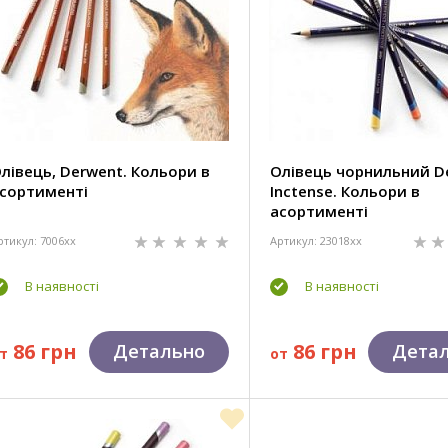
лівець, Derwent. Кольори в
Олівець чорнильний D
сортименті
Inctense. Кольори в
асортименті
ртикул: 7006xx
Артикул: 23018xx
В наявності
В наявності
86 грн
86 грн
Детально
Дета
т
от