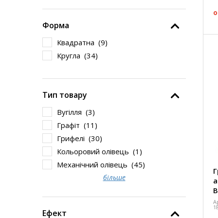
о
Форма
Квадратна (
9
)
Кругла (
34
)
Тип товару
Вугілля (
3
)
Графіт (
11
)
Грифелі (
30
)
Кольоровий олівець (
1
)
Механічний олівець (
45
)
Г
більше
а
В
А
1
Ефект