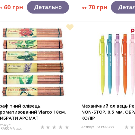
60 грн
70 грн
Детально
Дета
т
от
рафітний олівець,
Механічний олівець Pe
роматизований Viarco 18см.
NON-STOP, 0,5 мм. ОБ
ИБРАТИ АРОМАТ
КОЛІР
ртикул:
Артикул: SA1907-xxx
8RAROMA_xxx