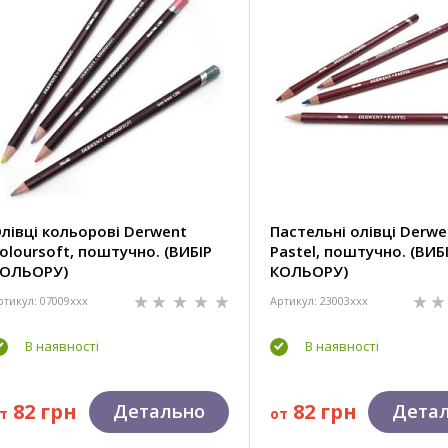
лівці кольорові Derwent
Пастельні олівці Derwe
oloursoft, поштучно. (ВИБІР
Pastel, поштучно. (ВИБ
ОЛЬОРУ)
КОЛЬОРУ)
ртикул: 07009xxx
Артикул: 23003xxx
В наявності
В наявності
82 грн
82 грн
Детально
Дета
т
от