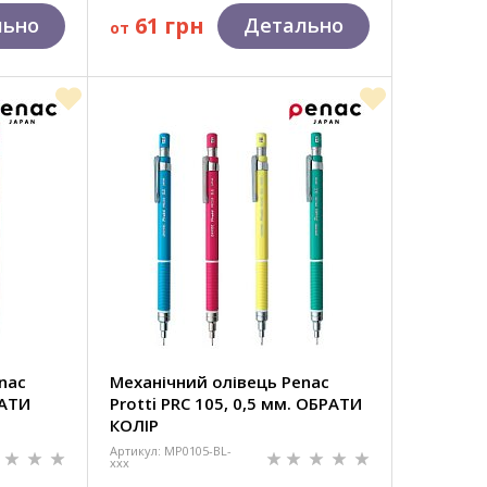
61 грн
льно
Детально
от
nac
Механічний олівець Penac
РАТИ
Protti PRC 105, 0,5 мм. ОБРАТИ
КОЛІР
Артикул: MP0105-BL-
xxx