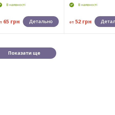
В наявності
В наявності
65 грн
52 грн
Детально
Дета
т
от
Показати ще