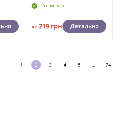
В наявності
219 грн
льно
Детально
от
1
2
3
4
5
...
74