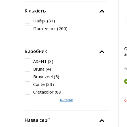
Кількість
Набір (
81
)
Поштучно (
260
)
О
Виробник
а
AXENT (
3
)
А
Bruna (
4
)
Bruynzeel (
5
)
Conte (
33
)
Cretacolor (
89
)
більше
о
Назва серії