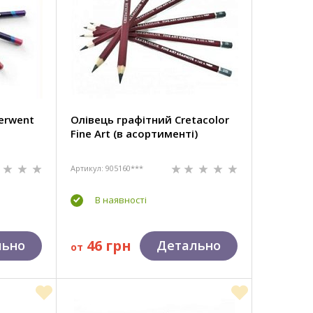
erwent
Олівець графітний Cretacolor
Fine Art (в асортименті)
Артикул: 905160***
В наявності
46 грн
льно
Детально
от