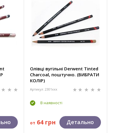
nt
Олівці вугільні Derwent Tinted
ІР
Charcoal, поштучно. (ВИБРАТИ
КОЛІР)
Артикул: 2301xxx
В наявності
64 грн
льно
Детально
от