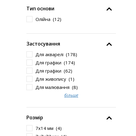
Тип основи
Олійна (
12
)
Застосування
Для акварелі (
178
)
Для графіки (
174
)
Для графіки (
62
)
Для живопису (
1
)
Для малювання (
8
)
більше
Розмір
7х14 мм (
4
)