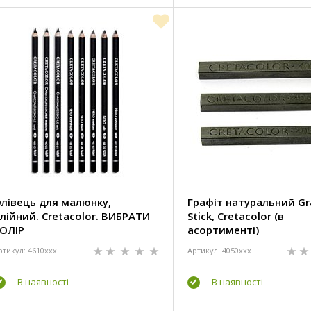
лівець для малюнку,
Графіт натуральний Gr
лійний. Cretacolor. ВИБРАТИ
Stick, Cretacolor (в
ОЛІР
асортименті)
ртикул: 4610xxx
Артикул: 4050xxx
В наявності
В наявності