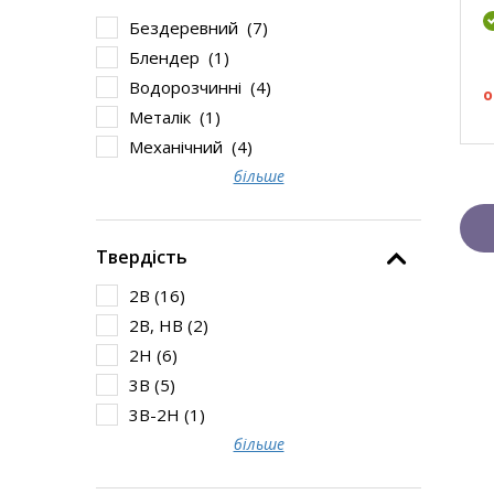
Бездеревний (
7
)
Блендер (
1
)
Водорозчинні (
4
)
о
Металік (
1
)
Механічний (
4
)
більше
Твердість
2B (
16
)
2B, HB (
2
)
2H (
6
)
3B (
5
)
3B-2H (
1
)
більше