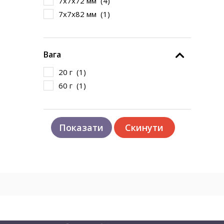
7х7х72 мм (
4
)
7х7х82 мм (
1
)
Вага
20 г (
1
)
60 г (
1
)