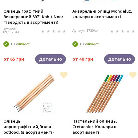
Олівець графітний
Акварельні олівці Mondeluz,
бездеревний 8971 Koh-i-Noor
кольори в асортименті
(твердість в асортименті)
Артикул:
Артикул: 3720/хх
8971.2В-6B
В наявності
В наявності
Детально
Детально
от
65 грн
от
40 грн
Олівець
Пастельний олівець,
чорнографітний,Bruna
Cretacolor. Кольори в
potlood. (в асортименті)
асортименті