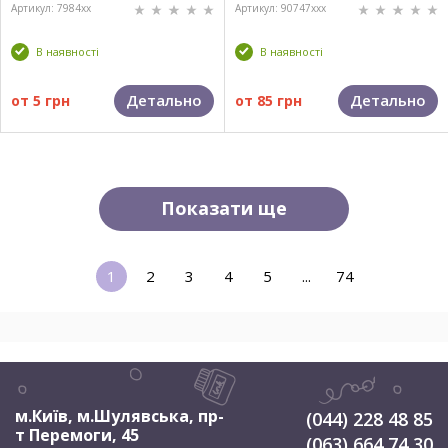
Артикул: 7984xx
Артикул: 90747xxx
В наявності
В наявності
Детально
Детально
от
5 грн
от
85 грн
Показати ще
1
2
3
4
5
...
74
м.Київ, м.Шулявська
,
пр-
(044) 228 48 85
т Перемоги, 45
(063) 664 74 30