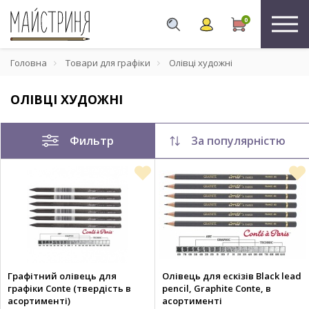
0
Головна
Товари для графіки
Олівці художні
ОЛІВЦІ ХУДОЖНІ
Фильтр
За популярністю
Графітний олівець для
Олівець для ескізів Black lead
графіки Conte (твердість в
pencil, Graphite Conte, в
асортименті)
асортименті